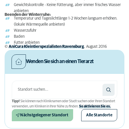
Gewichtskontrolle - Keine Fütterung, aber immer frisches Wasser
anbieten
Beenden der Winterruhe:
Temperatur und Tageslichtlänge 1-2 Wochen langsam erhöhen.
(lokale Wärmequelle anbieten)
Wasserzufuhr
Baden
Futter anbieten
©
AniCura Kleintierspezialisten Ravensburg
, August 2016
Wenden Sie sich an einen Tierarzt
Tipp!
Sie können nach Kliniknamen oder Stadt suchen oder Ihren Standort
verwenden, um Kliniken in Ihrer Nähe zu finden.
So aktivieren Sie es.
Nächstgelegener Standort
Alle Standorte