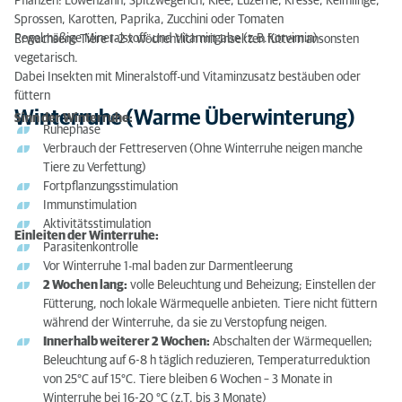
Pflanzen: Löwenzahn, Spitzwegerich, Klee, Luzerne, Kresse, Keimlinge,
Sprossen, Karotten, Paprika, Zucchini oder Tomaten
Regelmäßige Mineralstoff- und Vitamingabe (z.B.Korvimin)
Erwachsene Tiere 1-2 x wöchentlich mit Insekten füttern ansonsten
vegetarisch.
Dabei Insekten mit Mineralstoff-und Vitaminzusatz bestäuben oder
füttern
Winterruhe (Warme Überwinterung)
Sinn der Winterruhe:
Ruhephase
Verbrauch der Fettreserven (Ohne Winterruhe neigen manche
Tiere zu Verfettung)
Fortpflanzungsstimulation
Immunstimulation
Aktivitätsstimulation
Einleiten der Winterruhe:
Parasitenkontrolle
Vor Winterruhe 1-mal baden zur Darmentleerung
2 Wochen lang:
volle Beleuchtung und Beheizung; Einstellen der
Fütterung, noch lokale Wärmequelle anbieten. Tiere nicht füttern
während der Winterruhe, da sie zu Verstopfung neigen.
Innerhalb weiterer 2 Wochen:
Abschalten der Wärmequellen;
Beleuchtung auf 6-8 h täglich reduzieren, Temperaturreduktion
von 25°C auf 15°C. Tiere bleiben 6 Wochen – 3 Monate in
Winterruhe bei 16-20 °C (z.T. bis 3 Monate)