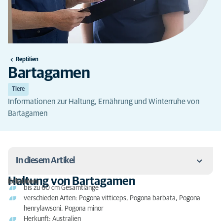
Reptilien
Bartagamen
Tiere
Informationen zur Haltung, Ernährung und Winterruhe von
Bartagamen
In diesem Artikel
Haltung von Bartagamen
Eckdaten:
bis zu 60 cm Gesamtlänge
Haltung von Bartagamen
verschieden Arten: Pogona vitticeps, Pogona barbata, Pogona
Haltung im Terrarium:
henrylawsoni, Pogona minor
Herkunft: Australien