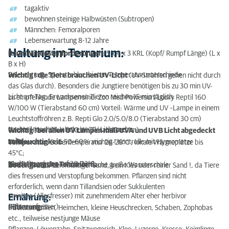
Winterruhe (Warme Überwinterung)
tagaktiv
bewohnen steinige Halbwüsten (Subtropen)
Männchen: Femoralporen
Lebenserwartung 8-12 Jahre
Haltung im Terrarium:
Raum Mindestanforderungen
: 5 x 4 x 3 KRL (Kopf/ Rumpf Länge) (L x
B x H)
Beleuchtung: Spotstrahler, bieten Temperaturunterschiede
Wichtig !
die Tiere brauchen UV-Licht
(UV-Strahlen gehen nicht durch
das Glas durch). Besonders die Jungtiere benötigen bis zu 30 min UV-
Licht am Tag, Erwachsenen Tieren reichen 15 min täglich.
zu empfehlende Lampen sind: Zoo Med Powersun/Lucky Reptil 160
W/100 W (Tierabstand 60 cm) Vorteil: Wärme und UV –Lampe in einem
Leuchtstoffröhren z.B. Repti Glo 2.0/5.0/8.0 (Tierabstand 30 cm)
Nachteil: nach ½ Jahr keine UV Licht mehr
Osram Ultravitalux 300 W (Tierabstand 1m)
Wichtig ! bei allen UV Lampen muß UVA und UVB Licht abgedeckt
sein.
Luftfeuchtigkeit:
50-60 % wichtig ! Kontrolle mit Hygrometer
Temperatur:
Bodentemperatur 26-28°C ; lokale Wärmeplätze bis
45°C;
Nachtabsenkung auf 20-23°C
Einrichtung des Terrariums:
Verstecke, Steine, Wurzeln, flache große Wasserschale
Bodengrund:
Lehmhaltiger Sand, kein Kies oder reiner Sand !, da Tiere
dies fressen und Verstopfung bekommen. Pflanzen sind nicht
erforderlich, wenn dann Tillandsien oder Sukkulenten
omnivor (Allesfresser) mit zunehmendem Alter eher herbivor
Ernährung:
(Pflanzenfresser)
Fütterung:
Insekten:Grillen, Heimchen, kleine Heuschrecken, Schaben, Zophobas
etc., teilweise nestjunge Mäuse