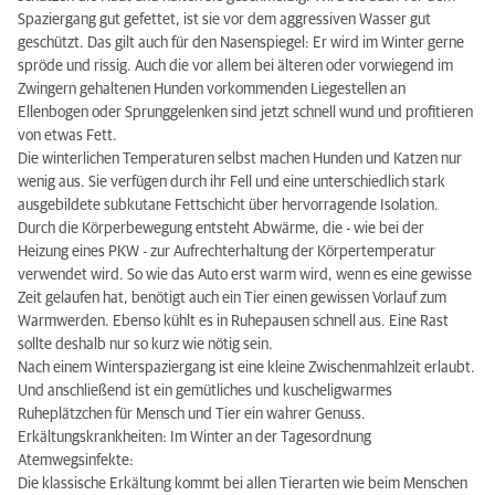
Spaziergang gut gefettet, ist sie vor dem aggressiven Wasser gut
geschützt. Das gilt auch für den Nasenspiegel: Er wird im Winter gerne
spröde und rissig. Auch die vor allem bei älteren oder vorwiegend im
Zwingern gehaltenen Hunden vorkommenden Liegestellen an
Ellenbogen oder Sprunggelenken sind jetzt schnell wund und profitieren
von etwas Fett.
Die winterlichen Temperaturen selbst machen Hunden und Katzen nur
wenig aus. Sie verfügen durch ihr Fell und eine unterschiedlich stark
ausgebildete subkutane Fettschicht über hervorragende Isolation.
Durch die Körperbewegung entsteht Abwärme, die - wie bei der
Heizung eines PKW - zur Aufrechterhaltung der Körpertemperatur
verwendet wird. So wie das Auto erst warm wird, wenn es eine gewisse
Zeit gelaufen hat, benötigt auch ein Tier einen gewissen Vorlauf zum
Warmwerden. Ebenso kühlt es in Ruhepausen schnell aus. Eine Rast
sollte deshalb nur so kurz wie nötig sein.
Nach einem Winterspaziergang ist eine kleine Zwischenmahlzeit erlaubt.
Und anschließend ist ein gemütliches und kuscheligwarmes
Ruheplätzchen für Mensch und Tier ein wahrer Genuss.
Erkältungskrankheiten: Im Winter an der Tagesordnung
Atemwegsinfekte:
Die klassische Erkältung kommt bei allen Tierarten wie beim Menschen