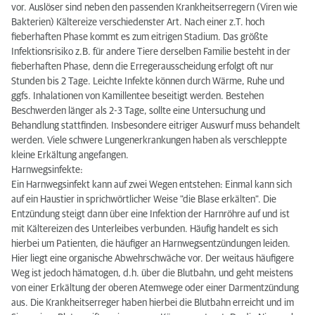
vor. Auslöser sind neben den passenden Krankheitserregern (Viren wie
Bakterien) Kältereize verschiedenster Art. Nach einer z.T. hoch
fieberhaften Phase kommt es zum eitrigen Stadium. Das größte
Infektionsrisiko z.B. für andere Tiere derselben Familie besteht in der
fieberhaften Phase, denn die Erregerausscheidung erfolgt oft nur
Stunden bis 2 Tage. Leichte Infekte können durch Wärme, Ruhe und
ggfs. Inhalationen von Kamillentee beseitigt werden. Bestehen
Beschwerden länger als 2-3 Tage, sollte eine Untersuchung und
Behandlung stattfinden. Insbesondere eitriger Auswurf muss behandelt
werden. Viele schwere Lungenerkrankungen haben als verschleppte
kleine Erkältung angefangen.
Harnwegsinfekte:
Ein Harnwegsinfekt kann auf zwei Wegen entstehen: Einmal kann sich
auf ein Haustier in sprichwörtlicher Weise "die Blase erkälten". Die
Entzündung steigt dann über eine Infektion der Harnröhre auf und ist
mit Kältereizen des Unterleibes verbunden. Häufig handelt es sich
hierbei um Patienten, die häufiger an Harnwegsentzündungen leiden.
Hier liegt eine organische Abwehrschwäche vor. Der weitaus häufigere
Weg ist jedoch hämatogen, d.h. über die Blutbahn, und geht meistens
von einer Erkältung der oberen Atemwege oder einer Darmentzündung
aus. Die Krankheitserreger haben hierbei die Blutbahn erreicht und im