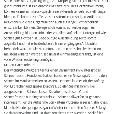
Sinne einer Blutvergiftung im ganzen Körper gestreut. Da die Niere sehr
gut durchblutet ist (sie durchfließt etwa 20% des Herzzeitvolumens),
können Keime im mikroskopisch feinen Nierenfilter sehr schnell hängen
bleiben. Es kommt zum Teil zu sehr stürmischen Antigen-Antikörper-
Reaktionen, die die Organfunktion auch auf lange Sicht erheblich
einschränken können. Gelegentlich kommt es hierbei sogar zur
Ausscheidung blutigen Urins, der vor allem auf hellem Untergrund wie
Schnee gut sichtbar ist. Jede blutige Ausscheidung sollte sofort
abgeklärt und mit erforderlichenfalls nierengängigen Antibiotika
behandelt werden. Die Nierenfunktion kann bei schneller Reaktion
meistens erhalten werden. Ist sie erst einmal eingeschränkt, ist eine
volle Wiederherstellung unmöglich.
Magen-Darm-Infekte:
Der wichtigste Wegbereiter für einen Darminfekt im Winter ist das
Schneefressen. Hunde wie Katzen haben einen Riesenspaß daran, den
Schnee im Maul schmelzen zu lassen. Dennoch ist dies oft der Anfang
von Erbrechen und später Durchfall. Spielen Sie mit Ihrem Tier
ausgelassen im Schnee, lassen Sie aber aus diesem Grund
Schneefressen nur eingeschränkt zu. Schneeballwerfen ist genauso
interessant. Für die Aufnahme von kaltem Pfützenwasser gilt ähnliches.
Manche Hunde springen sogar im Winter in den kalten Rursee. Solange
sie daran gewohnt sind, ist dagegen nichts einzuwenden. Schließlich