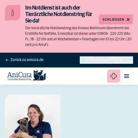
Im Notdienst ist auch der
Tierärztliche Notdienstring für
SCHLIESSEN
Sie da!
Der tierärztliche Notdienstring des Kreises Mettmann übernimmt die
Ersthilfe für Notfälle. Erreichbar ist dieser unter 01806 - 220 220 (Mo. -
Fr., 18 - 22 Uhr und an Wochenenden + Feiertagen von 10 bis 22 Uhr / 20
cent pro Anruf).
DEUTSCH
Zurück zu anicura.de
SUCHE
(DEUTSCHLAND)