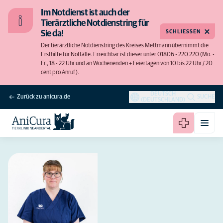
Im Notdienst ist auch der
Tierärztliche Notdienstring für
SCHLIESSEN
Sie da!
Der tierärztliche Notdienstring des Kreises Mettmann übernimmt die
Ersthilfe für Notfälle. Erreichbar ist dieser unter 01806 - 220 220 (Mo. -
Fr., 18 - 22 Uhr und an Wochenenden + Feiertagen von 10 bis 22 Uhr / 20
cent pro Anruf).
DEUTSCH
Zurück zu anicura.de
SUCHE
(DEUTSCHLAND)