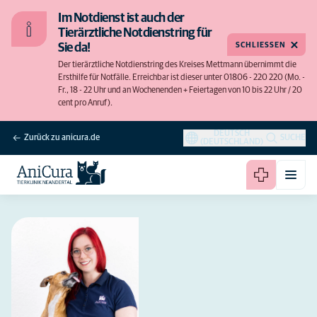
Im Notdienst ist auch der
Tierärztliche Notdienstring für
SCHLIESSEN
Sie da!
Der tierärztliche Notdienstring des Kreises Mettmann übernimmt die
Ersthilfe für Notfälle. Erreichbar ist dieser unter 01806 - 220 220 (Mo. -
Fr., 18 - 22 Uhr und an Wochenenden + Feiertagen von 10 bis 22 Uhr / 20
cent pro Anruf).
DEUTSCH
Zurück zu anicura.de
SUCHE
(DEUTSCHLAND)