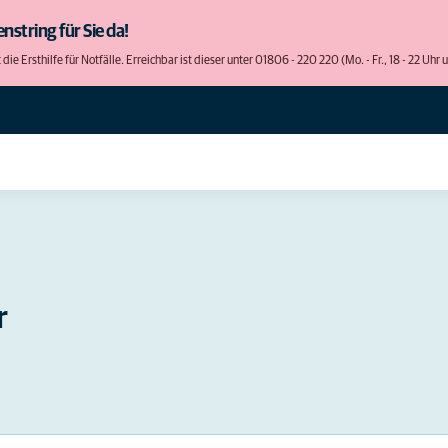
nstring für Sie da!
e Ersthilfe für Notfälle. Erreichbar ist dieser unter 01806 - 220 220 (Mo. - Fr., 18 - 22 Uhr
r