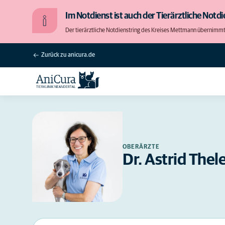
Im Notdienst ist auch der Tierärztliche Notdie
Der tierärztliche Notdienstring des Kreises Mettmann übernimmt di
Zurück zu anicura.de
OBERÄRZTE
Dr. Astrid Thel