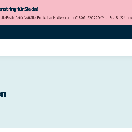
nstring für Sie da!
e Ersthilfe für Notfälle. Erreichbar ist dieser unter 01806 - 220 220 (Mo. - Fr., 18 - 22 Uhr
en