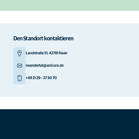
Den Standort kontaktieren
Landstraße 51, 42781 Haan
neandertal@anicura.de
+49 21 29 – 37 50 70