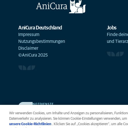
AniCura Deutschland
Jobs
Impressum
Finde deine
Nutzungsbestimmungen
und Tierar
Disclaimer
©AniCura 2025
NOTDIENSTE
Finden Sie hier Ihre Kliniken und Praxen für den Notfall.
Wir verwenden Cookies, um Inhalte und Anzeigen zu personalisieren, Funktione
Weil Ihr Tier die beste Versorgung verdient.
Datenverkehr zu analysieren. Sie können Cookie-Einstellungen verwenden, um 
unsere Cookie-Richtlinien
(opens in a new tab)
. Klicken Sie auf „Cookies akzeptieren“, um alle C