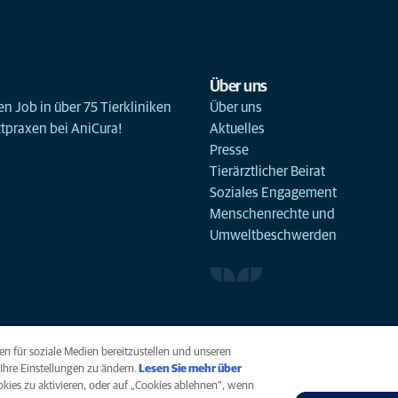
Über uns
n Job in über 75 Tierkliniken
Über uns
ztpraxen bei AniCura!
Aktuelles
Presse
Tierärztlicher Beirat
Soziales Engagement
Menschenrechte und
Umweltbeschwerden
n für soziale Medien bereitzustellen und unseren
Ihre Einstellungen zu ändern.
Lesen Sie mehr über
ookies zu aktivieren, oder auf „Cookies ablehnen“, wenn