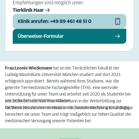
Empfehlungen sind möglich unter:
Tierklinik Haar
Klinik anrufen: +49 89 461 48 51 0
Überweiser-Formular
Frau Leonie Wiedemann
hat an der Tierärztlichen Fakultät der
Ludwig-Maximilians-Universität München studiert und dort 2023
erfolgreich approbiert. Bereits während ihres Studiums, war die
gelernte Tiermedizinische Fachangestellte (TFA), eine wertvolle
Unterstützung für unser Team und arbeitet seit 2020 als Studentin bei
uns im Nacht- und Wochenenddienst.
Seit 2024 befindet sich Frau Wiedemann in der Weiterbildung zur
Fachtierärztin der Inneren Medizin mit Zusatzbezeichnung Kardiologie.
Mit ihrem besonderen Interesse an der Inneren Medizin und Kardiologie
bereichert sie unser Team und trägt maßgeblich zur hohen Qualität der
medizinischen Versorgung unserer Patienten bei.