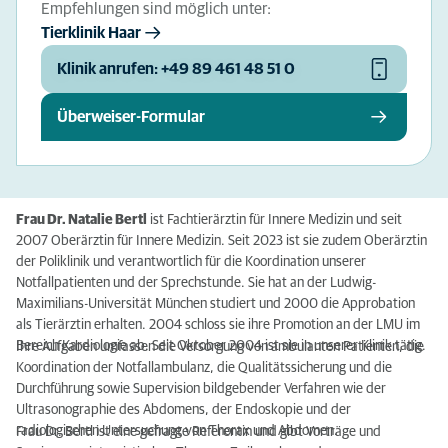
Empfehlungen sind möglich unter:
Tierklinik Haar
Klinik anrufen: +49 89 461 48 51 0
Überweiser-Formular
Frau Dr. Natalie Bertl
ist Fachtierärztin für Innere Medizin und seit
2007 Oberärztin für Innere Medizin. Seit 2023 ist sie zudem Oberärztin
der Poliklinik und verantwortlich für die Koordination unserer
Notfallpatienten und der Sprechstunde. Sie hat an der Ludwig-
Maximilians-Universität München studiert und 2000 die Approbation
als Tierärztin erhalten. 2004 schloss sie ihre Promotion an der LMU im
Bereich Kardiologie ab. Seit Oktober 2004 ist sie in unserer Klinik tätig.
Ihre Aufgaben umfassen die Versorgung von ambulanten Patienten, die
Koordination der Notfallambulanz, die Qualitätssicherung und die
Durchführung sowie Supervision bildgebender Verfahren wie der
Ultrasonographie des Abdomens, der Endoskopie und der
radiologischen Untersuchung von Thorax und Abdomen.
Frau Dr. Bertl ist eine gefragte Referentin und gibt Vorträge und