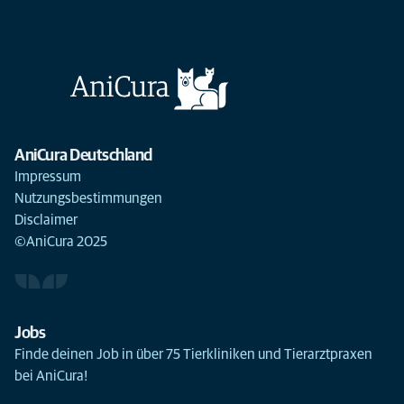
AniCura Deutschland
Impressum
Nutzungsbestimmungen
Disclaimer
©AniCura 2025
Jobs
Finde deinen Job in über 75 Tierkliniken und Tierarztpraxen
du
Notfallklinik oder -praxis
Überweiserklinik oder -praxis
Standort
bei AniCura!