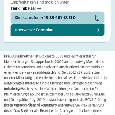
Empfehlungen sind möglich unter:
Tierklinik Haar
Klinik anrufen: +49 89 461 48 51 0
Überweiser-Formular
Frau Julia Brettner
ist Diplomate ECVS und Fachtierärztin für
Kleintierchirurgie. Sie approbierte 2009 an der Ludwig-Maximilians-
Universität München und absolvierte anschließend ein Internship an
einer Kleintierklinik in Süddeutschland. Seit 2012 ist Frau Brettner in
unserer Klinik tätig und entdeckte schon als Assistenztierärztin früh ihr
ausgeprägtes Interesse für die Chirurgie und verfolgte diesen Weg
zielstrebig weiter.
Im Jahr 2017 schloss sie ihre Weiterbildung zur Fachtierärztin für
Kleintierchirurgie ab und ist seitdem bei uns als Oberärztin Chirurgie
und Orthopädie tätig. 2019 bestand sie erfolgreich die ECVS-Prüfung
des European College of Veterinary Surgeons.
Durch ihre umfangreiche Ausbildung und jahrelange Praxiserfahrung
deckt Frau Brettner alle Bereiche der Chirurgie ab. Ihr besonderes