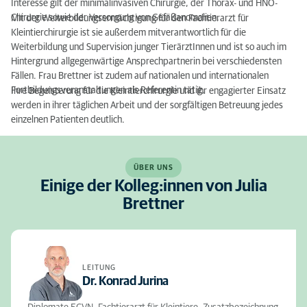
Interesse gilt der minimalinvasiven Chirurgie, der Thorax- und HNO-
Chirurgie sowie der Versorgung von Gefäßanomalien.
Mit der Weiterbildungsermächtigung für den Fachtierarzt für
Kleintierchirurgie ist sie außerdem mitverantwortlich für die
Weiterbildung und Supervision junger TierärztInnen und ist so auch im
Hintergrund allgegenwärtige Ansprechpartnerin bei verschiedensten
Fällen. Frau Brettner ist zudem auf nationalen und internationalen
Fortbildungsveranstaltungen als Referentin tätig.
Ihre Begeisterung für die Kleintierchirurgie und ihr engagierter Einsatz
werden in ihrer täglichen Arbeit und der sorgfältigen Betreuung jedes
einzelnen Patienten deutlich.
ÜBER UNS
Einige der Kolleg:innen von Julia
Brettner
LEITUNG
Dr. Konrad Jurina