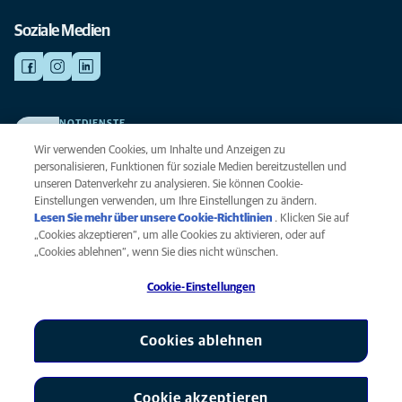
Soziale Medien
NOTDIENSTE
Finden Sie hier Ihre Kliniken und Praxen für den Notfall. Weil Ihr Tier die
Wir verwenden Cookies, um Inhalte und Anzeigen zu
beste Versorgung verdient.
personalisieren, Funktionen für soziale Medien bereitzustellen und
unseren Datenverkehr zu analysieren. Sie können Cookie-
Einstellungen verwenden, um Ihre Einstellungen zu ändern.
Datenschutz
Lesen Sie mehr über unsere Cookie-Richtlinien
(opens in a new
. Klicken Sie auf
Legal
„Cookies akzeptieren“, um alle Cookies zu aktivieren, oder auf
tab)
Hinweis zu Cookies
„Cookies ablehnen“, wenn Sie dies nicht wünschen.
Barrierefreiheit
Cookie-Einstellungen
Menschenrechte
Global Human Rights
AniCura ist eine Tochtergesellschaft von Mars, Inc © 2026
Cookies ablehnen
Cookie akzeptieren
Cookie-Einstellungen