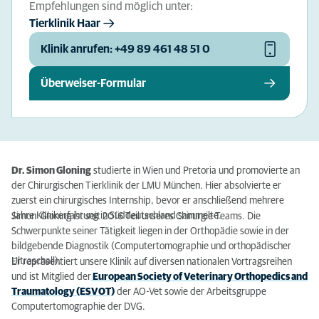
Empfehlungen sind möglich unter:
Tierklinik Haar
Klinik anrufen: +49 89 461 48 51 0
Überweiser-Formular
Dr. Simon Gloning
studierte in Wien und Pretoria und promovierte an
der Chirurgischen Tierklinik der LMU München. Hier absolvierte er
zuerst ein chirurgisches Internship, bevor er anschließend mehrere
Jahre Klinikerfahrung in Süddeutschland sammelte.
Simon Gloning ist seit 2016 Teil unseres Chirurgie-Teams. Die
Schwerpunkte seiner Tätigkeit liegen in der Orthopädie sowie in der
bildgebende Diagnostik (Computertomographie und orthopädischer
Ultraschall).
Er repräsentiert unsere Klinik auf diversen nationalen Vortragsreihen
und ist Mitglied der
European Society of Veterinary Orthopedics and
Traumatology (ESVOT)
der AO-Vet sowie der Arbeitsgruppe
Computertomographie der DVG.