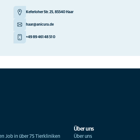
Keferloher Str. 25, 85540 Haar
haar@anicura.de
+49 89 461 48 51 0
Über uns
n Job in über 75 Tierkliniken
Über uns