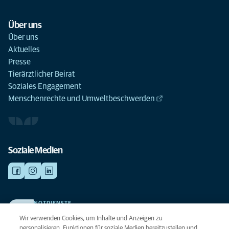
Über uns
Über uns
Aktuelles
Presse
Tierärztlicher Beirat
Soziales Engagement
Menschenrechte und Umweltbeschwerden
Soziale Medien
NOTDIENSTE
Finden Sie hier Ihre Kliniken und Praxen für den Notfall. Weil Ihr Tier die
Wir verwenden Cookies, um Inhalte und Anzeigen zu
beste Versorgung verdient.
personalisieren, Funktionen für soziale Medien bereitzustellen und