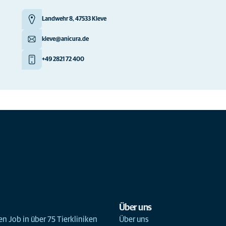
Landwehr 8, 47533 Kleve
kleve@anicura.de
+49 2821 72 400
Über uns
n Job in über 75 Tierkliniken
Über uns