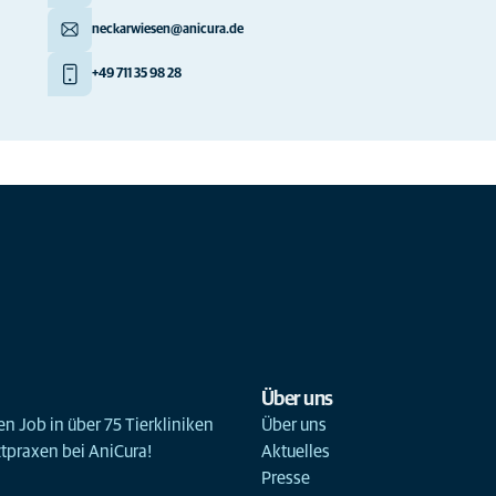
neckarwiesen@anicura.de
+49 711 35 98 28
Über uns
n Job in über 75 Tierkliniken
Über uns
ztpraxen bei AniCura!
Aktuelles
Presse