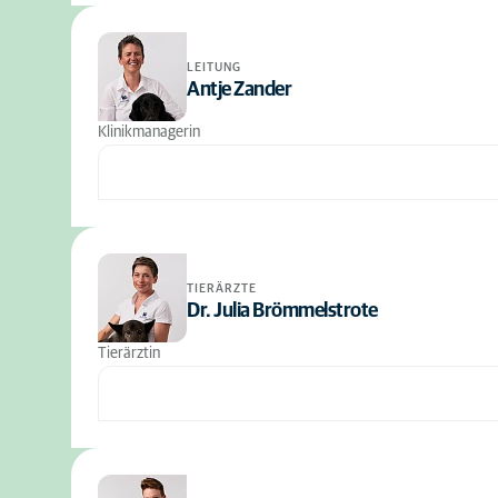
LEITUNG
Antje Zander
Klinikmanagerin
TIERÄRZTE
Dr. Julia Brömmelstrote
Tierärztin