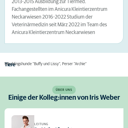
2013-2015 Ausbildung zur Tiermed.
Fachangestellten im Anicura Kleintierzentrum
Neckarwiesen 2016-2022 Studium der
Veterinärmedizin seit März 2022 im Team des
Anicura Kleintierzentrum Neckarwiesen
Mischlingshunde "Buffy und Lissy", Perser "Archie"
Tiere
ÜBER UNS
Einige der Kolleg:innen von Iris Weber
LEITUNG