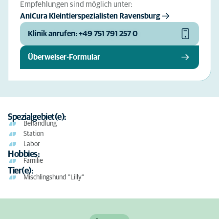
Empfehlungen sind möglich unter:
AniCura Kleintierspezialisten Ravensburg
Klinik anrufen: +49 751 791 257 0
Überweiser-Formular
Spezialgebiet(e):
Behandlung
Station
Labor
Hobbies:
Familie
Tier(e):
Mischlingshund "Lilly"