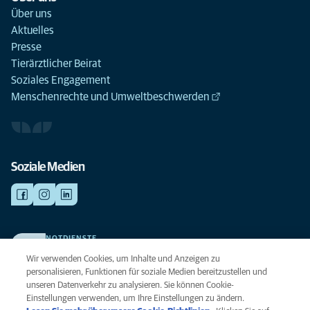
Über uns
Aktuelles
Presse
Tierärztlicher Beirat
Soziales Engagement
Menschenrechte und Umweltbeschwerden
Soziale Medien
NOTDIENSTE
Finden Sie hier Ihre Kliniken und Praxen für den Notfall. Weil Ihr Tier die
Wir verwenden Cookies, um Inhalte und Anzeigen zu
beste Versorgung verdient.
personalisieren, Funktionen für soziale Medien bereitzustellen und
unseren Datenverkehr zu analysieren. Sie können Cookie-
Einstellungen verwenden, um Ihre Einstellungen zu ändern.
Datenschutz