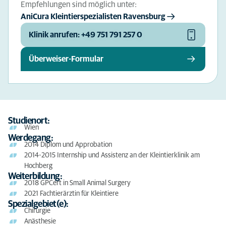
Empfehlungen sind möglich unter:
AniCura Kleintierspezialisten Ravensburg
Klinik anrufen: +49 751 791 257 0
Überweiser-Formular
Studienort:
Wien
Werdegang:
2014 Diplom und Approbation
2014-2015 Internship und Assistenz an der Kleintierklinik am
Hochberg
Weiterbildung:
2018 GPCert in Small Animal Surgery
2021 Fachtierärztin für Kleintiere
Spezialgebiet(e):
Chirurgie
Anästhesie