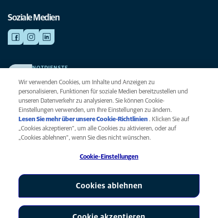
Soziale Medien
NOTDIENSTE
Finden Sie hier Ihre Kliniken und Praxen für den Notfall. Weil Ihr Tier die
Wir verwenden Cookies, um Inhalte und Anzeigen zu
beste Versorgung verdient.
personalisieren, Funktionen für soziale Medien bereitzustellen und
unseren Datenverkehr zu analysieren. Sie können Cookie-
Einstellungen verwenden, um Ihre Einstellungen zu ändern.
Datenschutz
Lesen Sie mehr über unsere Cookie-Richtlinien
(opens in a new
. Klicken Sie auf
Legal
„Cookies akzeptieren“, um alle Cookies zu aktivieren, oder auf
tab)
Hinweis zu Cookies
„Cookies ablehnen“, wenn Sie dies nicht wünschen.
Barrierefreiheit
Cookie-Einstellungen
Menschenrechte
Global Human Rights
AniCura ist eine Tochtergesellschaft von Mars, Inc © 2026
Cookies ablehnen
Cookie akzeptieren