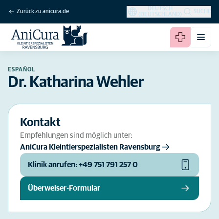
DEUTSCH
Zurück zu anicura.de
SUCHE
(DEUTSCHLAND)
ESPAÑOL
Dr. Katharina Wehler
Kontakt
Empfehlungen sind möglich unter:
AniCura Kleintierspezialisten Ravensburg
Klinik anrufen: +49 751 791 257 0
Überweiser-Formular