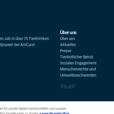
Über uns
n Job in über 75 Tierkliniken
Über uns
ztpraxen bei AniCura!
Aktuelles
Presse
Tierärztlicher Beirat
Soziales Engagement
Menschenrechte und
Umweltbeschwerden
n für soziale Medien bereitzustellen und unseren
Ihre Einstellungen zu ändern.
Lesen Sie mehr über