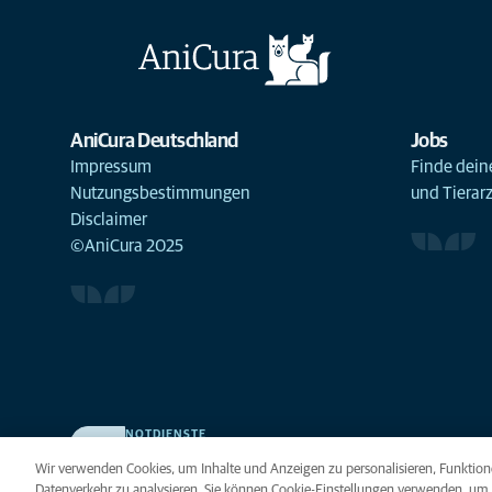
AniCura Deutschland
Jobs
Impressum
Finde deine
Nutzungsbestimmungen
und Tierar
Disclaimer
©AniCura 2025
NOTDIENSTE
Finden Sie hier Ihre Kliniken und Praxen für den Notfall.
Wir verwenden Cookies, um Inhalte und Anzeigen zu personalisieren, Funktione
Weil Ihr Tier die beste Versorgung verdient.
Datenverkehr zu analysieren. Sie können Cookie-Einstellungen verwenden, um 