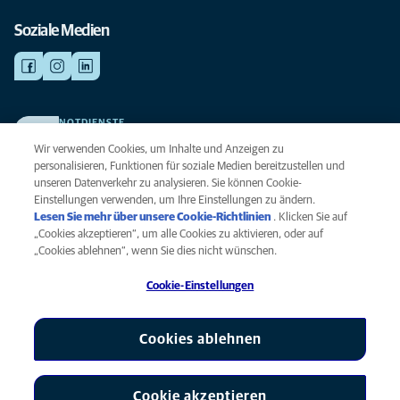
Soziale Medien
NOTDIENSTE
Finden Sie hier Ihre Kliniken und Praxen für den Notfall. Weil Ihr Tier die
Wir verwenden Cookies, um Inhalte und Anzeigen zu
beste Versorgung verdient.
personalisieren, Funktionen für soziale Medien bereitzustellen und
unseren Datenverkehr zu analysieren. Sie können Cookie-
Einstellungen verwenden, um Ihre Einstellungen zu ändern.
Datenschutz
Lesen Sie mehr über unsere Cookie-Richtlinien
(opens in a new
. Klicken Sie auf
Legal
„Cookies akzeptieren“, um alle Cookies zu aktivieren, oder auf
tab)
Hinweis zu Cookies
„Cookies ablehnen“, wenn Sie dies nicht wünschen.
Barrierefreiheit
Cookie-Einstellungen
Menschenrechte
Global Human Rights
AniCura ist eine Tochtergesellschaft von Mars, Inc © 2026
Cookies ablehnen
Cookie akzeptieren
Cookie-Einstellungen