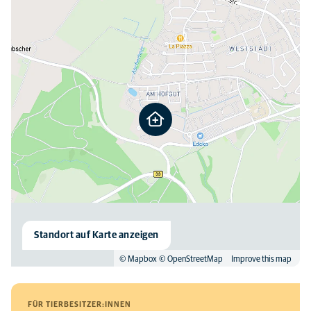
Standort auf Karte anzeigen
© Mapbox
© OpenStreetMap
Improve this map
FÜR TIERBESITZER:INNEN