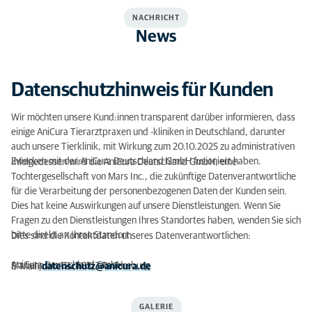
NACHRICHT
News
Datenschutzhinweis für Kunden
Wir möchten unsere Kund:innen transparent darüber informieren, dass
einige AniCura Tierarztpraxen und -kliniken in Deutschland, darunter
auch unsere Tierklinik, mit Wirkung zum 20.10.2025 zu administrativen
Zwecken mit der AniCura Deutschland GmbH fusioniert haben.
Infolgedessen wird die AniCura Deutschland GmbH, eine
Tochtergesellschaft von Mars Inc., die zukünftige Datenverantwortliche
für die Verarbeitung der personenbezogenen Daten der Kunden sein.
Dies hat keine Auswirkungen auf unsere Dienstleistungen. Wenn Sie
Fragen zu den Dienstleistungen Ihres Standortes haben, wenden Sie sich
bitte direkt an Ihren Standort.
Dies sind die Kontaktdaten unseres Datenverantwortlichen:
AniCura Deutschland GmbH
Marienplatz 61, 88212 Ravensburg
E-Mail:
datenschutz@anicura.de
GALERIE