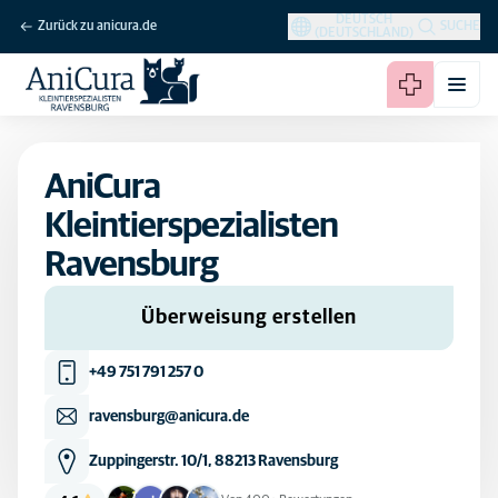
DEUTSCH
Zurück zu anicura.de
SUCHE
(DEUTSCHLAND)
AniCura
Kleintierspezialisten
Ravensburg
Überweisung erstellen
+49 751 791 257 0
ravensburg@anicura.de
Zuppingerstr. 10/1, 88213 Ravensburg