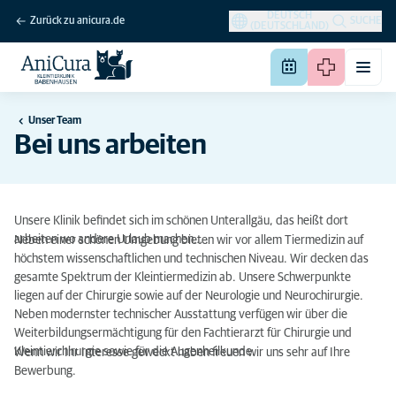
DEUTSCH
Zurück zu anicura.de
SUCHE
(DEUTSCHLAND)
Unser Team
Bei uns arbeiten
Unsere Klinik befindet sich im schönen Unterallgäu, das heißt dort
arbeiten wo andere Urlaub machen… .
Neben einer schönen Umgebung bieten wir vor allem Tiermedizin auf
höchstem wissenschaftlichen und technischen Niveau. Wir decken das
gesamte Spektrum der Kleintiermedizin ab. Unsere Schwerpunkte
liegen auf der Chirurgie sowie auf der Neurologie und Neurochirurgie.
Neben modernster technischer Ausstattung verfügen wir über die
Weiterbildungsermächtigung für den Fachtierarzt für Chirurgie und
Kleintierchirurgie sowie für die Augenheilkunde.
Wenn wir Ihr Interesse geweckt haben freuen wir uns sehr auf Ihre
Bewerbung.