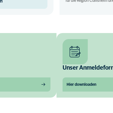
für die Region Crailsheim u
en
Unser Anmeldefor
Hier downloaden