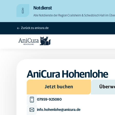
Notdienst
Alle Notdienste der Region Crailsheim & Schwäbisch Hall im Übe
Zurück zu anicura.de
AniCura Hohenlohe
Jetzt buchen
Überwe
07959-925080
info.hohenlohe@anicura.de