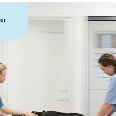
der
NOTDIENST
tdienst in der Region Crailsheim u