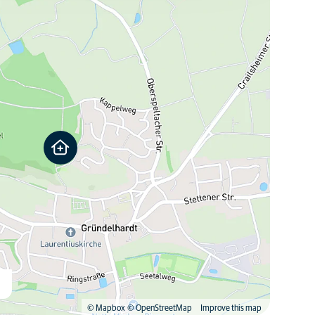
n
© Mapbox
© OpenStreetMap
Improve this map