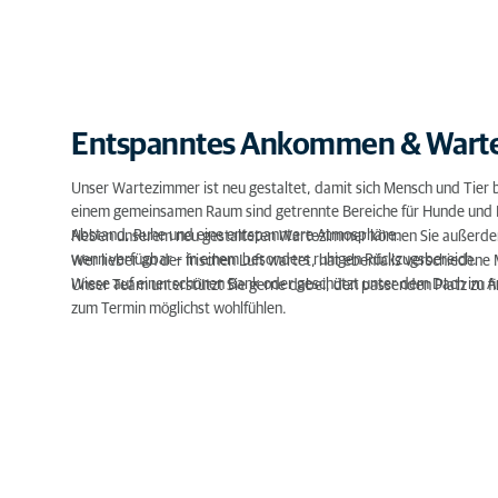
Entspanntes Ankommen & Wart
Unser Wartezimmer ist neu gestaltet, damit sich Mensch und Tier b
einem gemeinsamen Raum sind getrennte Bereiche für Hunde und 
Abstand, Ruhe und eine entspanntere Atmosphäre.
Neben unserem neu gestalteten Wartezimmer können Sie außerde
wenn verfügbar – in einem besonders ruhigen Rückzugsbereich.
Wer lieber an der frischen Luft wartet, hat ebenfalls verschiedene
Wiese auf einer schönen Bank oder geschützt unter dem Dach im 
Unser Team unterstützt Sie gerne dabei, den passenden Platz zu fin
zum Termin möglichst wohlfühlen.