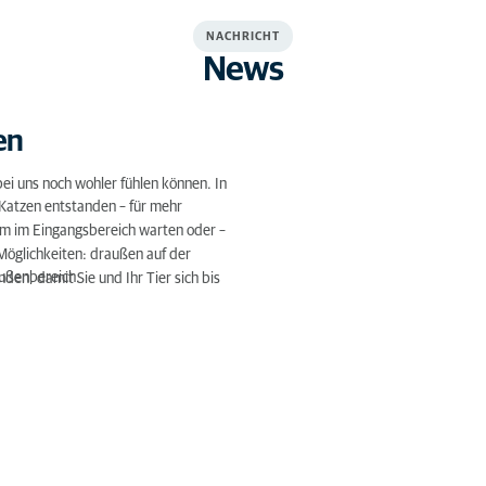
NACHRICHT
News
en
ei uns noch wohler fühlen können. In
Katzen entstanden – für mehr
m im Eingangsbereich warten oder –
 Möglichkeiten: draußen auf der
Außenbereich.
den, damit Sie und Ihr Tier sich bis