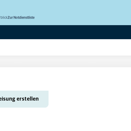
rblick
Zur Notdienstliste
isung erstellen