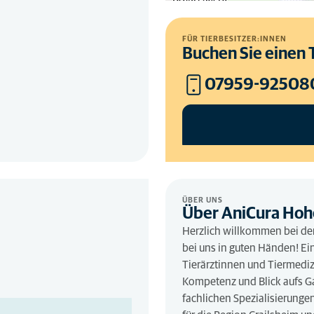
FÜR TIERBESITZER:INNEN
Buchen Sie einen 
07959-92508
ÜBER UNS
Über AniCura Hoh
Herzlich willkommen bei der 
bei uns in guten Händen! Ei
Tierärztinnen und Tiermediz
Kompetenz und Blick aufs Ga
fachlichen Spezialisierung