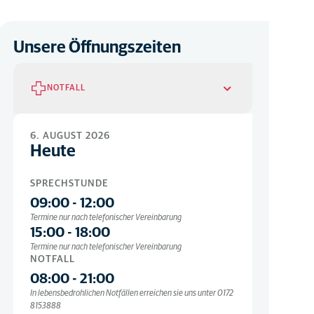
Unsere Öffnungszeiten
NOTFALL
Notfall
6. AUGUST 2026
Heute
MO. BIS FR.
08:00
-
21:00
SPRECHSTUNDE
In lebensbedrohlichen Notfällen erreichen sie uns unter 0172
8153888
09:00
-
12:00
Termine nur nach telefonischer Vereinbarung
15:00
-
18:00
Termine nur nach telefonischer Vereinbarung
NOTFALL
08:00
-
21:00
In lebensbedrohlichen Notfällen erreichen sie uns unter 0172
8153888