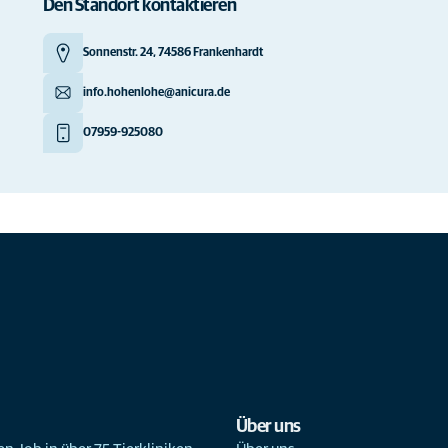
Den Standort kontaktieren
Sonnenstr. 24, 74586 Frankenhardt
info.hohenlohe@anicura.de
07959-925080
Über uns