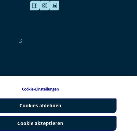
Cookie-Einstellungen
 eine Tochtergesellschaft von Mars, Inc © 2026
Cookies ablehnen
Cookie akzeptieren