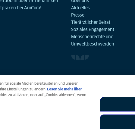
n Job in über 75 Tierkliniken
Über uns
ztpraxen bei AniCura!
Aktuelles
Presse
Tierärztlicher Beirat
Soziales Engagement
Menschenrechte und
Umweltbeschwerden
n für soziale Medien bereitzustellen und unseren
Ihre Einstellungen zu ändern.
Lesen Sie mehr über
ookies zu aktivieren, oder auf „Cookies ablehnen“, wenn
arrierefreiheit
Menschenrechte
Global Human Rights
AniCura ist