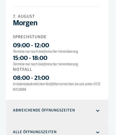
7. AUGUST
Morgen
SPRECHSTUNDE
09:00
-
12:00
Termine nur nach telefonischer Vereinbarung
15:00
-
18:00
Termine nur nach telefonischer Vereinbarung
NOTFALL
08:00
-
21:00
In lebensbedrohlichen Notfällen erreichen sie uns unter 0172
8153888
ABWEICHENDE ÖFFNUNGSZEITEN
24 Dez
ALLE ÖFFNUNGSZEITEN