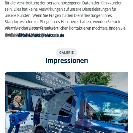
für die Verarbeitung der personenbezogenen Daten der Klinikkunden
sein. Dies hat keine Auswirkungen auf unsere Dienstleistungen für
unsere Kunden. Wenn Sie Fragen zu den Dienstleistungen Ihres
Standortes oder zur Pflege Ihres Haustieres haben, wenden Sie sich
bitte direkt an Ihren Standort.
Wenn Sie den Datenverantwortlichen kontaktieren möchten, finden Sie
die Kontaktdaten hier:
AniCura Deutschland GmbH
Marienplatz 61, 88212 Ravensburg
E-Mail:
datenschutz@anicura.de
GALERIE
Impressionen