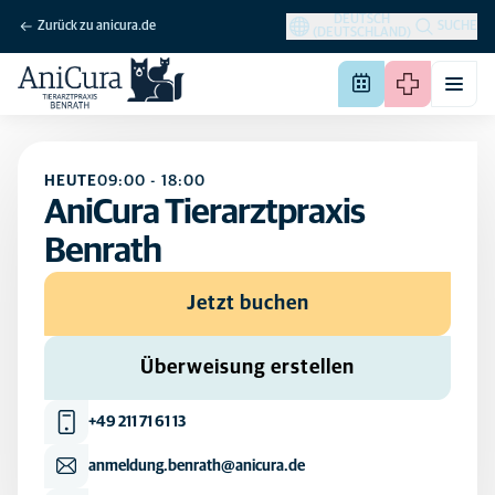
DEUTSCH
Zurück zu anicura.de
SUCHE
(DEUTSCHLAND)
HEUTE
09:00
-
18:00
AniCura Tierarztpraxis
Benrath
Jetzt buchen
Überweisung erstellen
+49 211 71 61 13
anmeldung.benrath@anicura.de