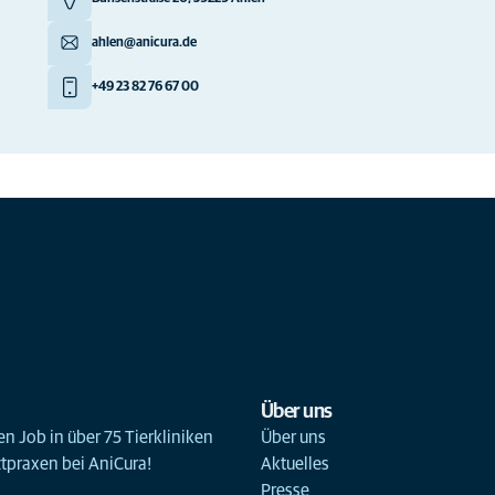
ahlen@anicura.de
+49 23 82 76 67 00
Über uns
n Job in über 75 Tierkliniken
Über uns
ztpraxen bei AniCura!
Aktuelles
Presse