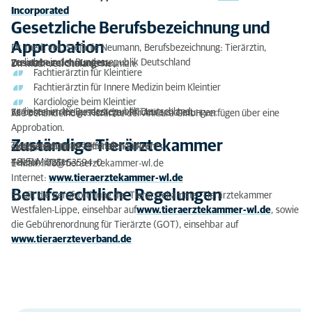
Incorporated
Gesetzliche Berufsbezeichnung und
Approbation
Dr. med. vet. Stefanie Neumann, Berufsbezeichnung: Tierärztin,
verliehen in der Bundesrepublik Deutschland
Zusatzbezeichnungen:
Dr. med. vet. Stefanie Neuman:
Fachtierärztin für Kleintiere
Fachtierärztin für Innere Medizin beim Kleintier
Kardiologie beim Kleintier
verliehen in der Bundesrepublik Deutschland.
Es bestehen die gesetzlichen Pflichtversicherungen.
Alle behandelnden Tierärzte der AniCura GmbH verfügen über eine
Approbation.
Zuständige Tierärztekammer
Tierärztekammer Westfalen-Lippe
- Körperschaft des öffentlichen Rechts -
Goebenstr. 50
48151 Münster
Telefon: 0251 53594-0
E-Mail: info@tieraerztekammer-wl.de
Internet:
www.tieraerztekammer-wl.de
Berufsrechtliche Regelungen
Es gilt die Berufsordnung der Tierärztekammer Tierärztekammer
Westfalen-Lippe, einsehbar auf
www.tieraerztekammer-wl.de
, sowie
die Gebührenordnung für Tierärzte (GOT), einsehbar auf
www.tieraerzteverband.de