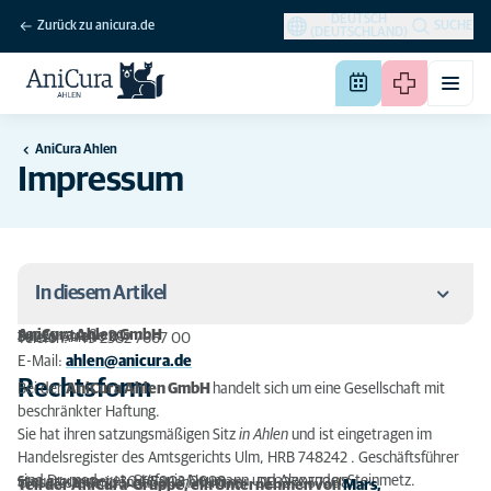
DEUTSCH
Zurück zu anicura.de
SUCHE
(DEUTSCHLAND)
AniCura Ahlen
Impressum
In diesem Artikel
AniCura Ahlen GmbH
Bunsenstraße 20
59229 Ahlen
Telefon: +49 2382 7667 00
Rechtsform
E-Mail:
ahlen@anicura.de
Rechtsform
Bei der
AniCura Ahlen GmbH
handelt sich um eine Gesellschaft mit
Gesetzliche Berufsbezeichnung und Approbation
beschränkter Haftung.
Sie hat ihren satzungsmäßigen Sitz
in Ahlen
und ist eingetragen im
Zuständige Tierärztekammer
Handelsregister des Amtsgerichts Ulm, HRB 748242 . Geschäftsführer
sind Dr. med. vet. Stefanie Neumann und Alexander Steinmetz.
Steuernummer: 304/5903/2098
Umsatzsteueridentifikationsnummer: DE327057308
Teil der AniCura-Gruppe, ein Unternehmen von
Berufsrechtliche Regelungen
Mars,