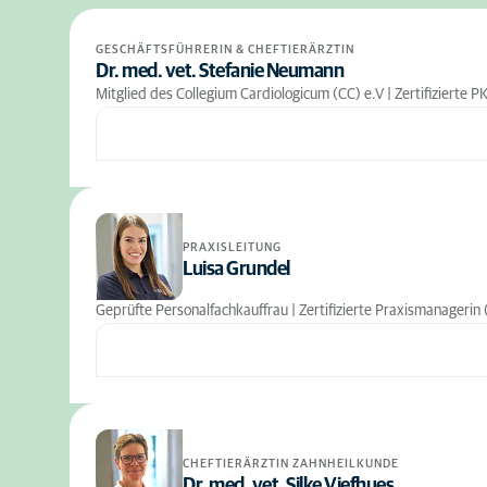
GESCHÄFTSFÜHRERIN & CHEFTIERÄRZTIN
Dr. med. vet. Stefanie Neumann
Mitglied des Collegium Cardiologicum (CC) e.V | Zertifizierte P
PRAXISLEITUNG
Luisa Grundel
Geprüfte Personalfachkauffrau | Zertifizierte Praxismanagerin 
CHEFTIERÄRZTIN ZAHNHEILKUNDE
Dr. med. vet. Silke Viefhues