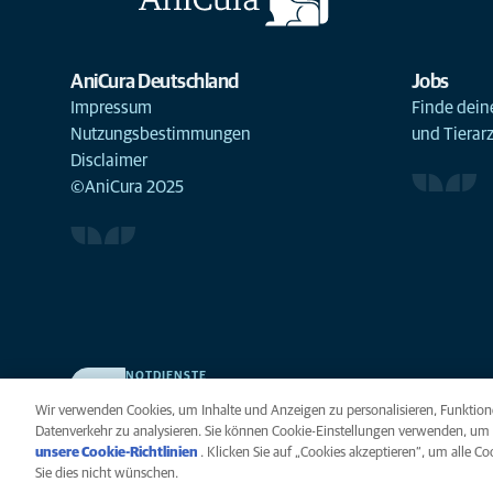
AniCura Deutschland
Jobs
Impressum
Finde deine
Nutzungsbestimmungen
und Tierar
Disclaimer
©AniCura 2025
NOTDIENSTE
Finden Sie hier Ihre Kliniken und Praxen für den Notfall.
Wir verwenden Cookies, um Inhalte und Anzeigen zu personalisieren, Funktione
Weil Ihr Tier die beste Versorgung verdient.
Datenverkehr zu analysieren. Sie können Cookie-Einstellungen verwenden, um 
unsere Cookie-Richtlinien
(opens in a new tab)
. Klicken Sie auf „Cookies akzeptieren“, um alle C
Sie dies nicht wünschen.
Datenschutz
Legal
Hinweis zu Cookies
B