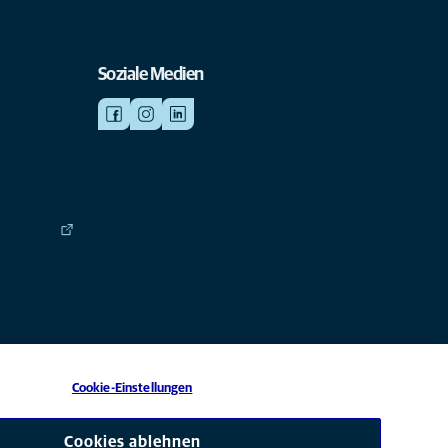
Soziale Medien
Cookie-Einstellungen
 eine Tochtergesellschaft von Mars, Inc © 2026
Cookies ablehnen