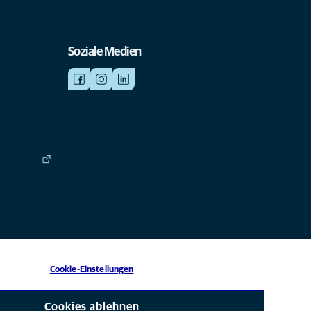
Soziale Medien
Cookie-Einstellungen
 eine Tochtergesellschaft von Mars, Inc © 2026
Cookies ablehnen