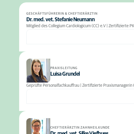
GESCHÄFTSFÜHRERIN & CHEFTIERÄRZTIN
Dr. med. vet. Stefanie Neumann
Mitglied des Collegium Cardiologicum (CC) e.V | Zertifizierte P
PRAXISLEITUNG
Luisa Grundel
Geprüfte Personalfachkauffrau | Zertifizierte Praxismanagerin 
CHEFTIERÄRZTIN ZAHNHEILKUNDE
Dr. med. vet. Silke Viefhues