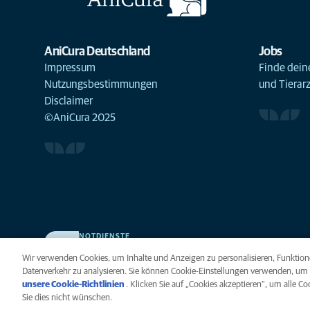
AniCura Deutschland
Jobs
Impressum
Finde deine
Nutzungsbestimmungen
und Tierar
Disclaimer
©AniCura 2025
NOTDIENSTE
Finden Sie hier Ihre Kliniken und Praxen für den Notfall.
Wir verwenden Cookies, um Inhalte und Anzeigen zu personalisieren, Funktione
Weil Ihr Tier die beste Versorgung verdient.
Datenverkehr zu analysieren. Sie können Cookie-Einstellungen verwenden, um 
unsere Cookie-Richtlinien
(opens in a new tab)
. Klicken Sie auf „Cookies akzeptieren“, um alle C
Sie dies nicht wünschen.
Datenschutz
Legal
Hinweis zu Cookies
B