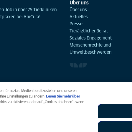
Über uns
n Job in über 75 Tierkliniken
Über uns
ztpraxen bei AniCura!
Aktuelles
Presse
Tierärztlicher Beirat
Soziales Engagement
Menschenrechte und
Umweltbeschwerden
n für soziale Medien bereitzustellen und unseren
Ihre Einstellungen zu ändern.
Lesen Sie mehr über
ookies zu aktivieren, oder auf „Cookies ablehnen“, wenn
arrierefreiheit
Menschenrechte
Global Human Rights
AniCura ist