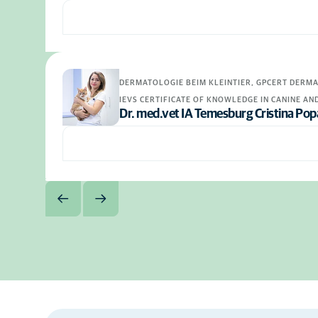
DERMATOLOGIE BEIM KLEINTIER, GPCERT DERMA
IEVS CERTIFICATE OF KNOWLEDGE IN CANINE A
Dr. med.vet IA Temesburg Cristina Pop