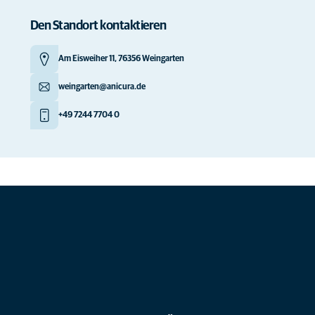
Den Standort kontaktieren
Am Eisweiher 11, 76356 Weingarten
weingarten@anicura.de
+49 7244 7704 0