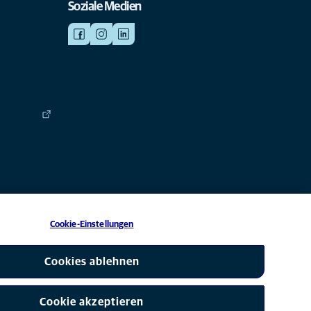
Soziale Medien
Cookie-Einstellungen
 eine Tochtergesellschaft von Mars, Inc © 2026
Cookies ablehnen
Cookie akzeptieren