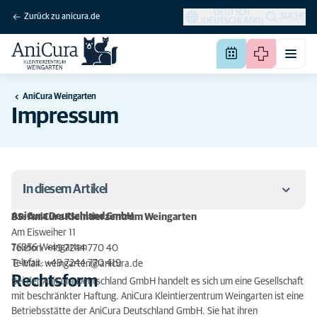
DEUTSCH
Zurück zu anicura.de
SUCHE
(DEUTSCHLAND)
AniCura Weingarten
Impressum
In diesem Artikel
AniCura Deutschland GmbH
BS:
AniCura Kleintierzentrum Weingarten
Rechtsform
Am Eisweiher 11
76356 Weingarten
Telefon: +49 7244 770 40
Gesetzliche Berufsbezeichnung und Approbation
Telefax: +49 7244 770 419
E-Mail: weingarten@anicura.de
Rechtsform
Bei der AniCura Deutschland GmbH handelt es sich um eine Gesellschaft
Zuständige Tierärztekammer
mit beschränkter Haftung. AniCura Kleintierzentrum Weingarten ist eine
Betriebsstätte der AniCura Deutschland GmbH. Sie hat ihren
Berufsrechtliche Regelungen