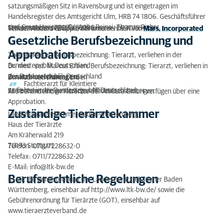
satzungsmäßigen Sitz in Ravensburg und ist eingetragen im
Handelsregister des Amtsgericht Ulm, HRB 74 1806. Geschäftsführer
sind Grant Havenga, Dr. Anika Rajnai, Thomas Rieker.
Steuernummer: 77025/30286
Umsatzsteueridentifikationsnummer: DE301164391
Teil der AniCura-Gruppe, ein Unternehmen von
Mars, Incorporated
Gesetzliche Berufsbezeichnung und
Approbation
Thomas Rieker, Berufsbezeichnung: Tierarzt, verliehen in der
Bundesrepublik Deutschland
Dr. med. vet. Marcus Erben, Berufsbezeichnung: Tierarzt, verliehen in
der Bundesrepublik Deutschland
Zusatzbezeichnungen:
Dr. med. vet. Marcus Erben
Fachtierarzt für Kleintiere
verliehen in der Bundesrepublik Deutschland.
Es bestehen die gesetzlichen Pflichtversicherungen.
Alle behandelnden Tierärzte der AniCura GmbH verfügen über eine
Approbation.
Zuständige Tierärztekammer
Landestierärztekammer Baden-Württemberg
Haus der Tierärzte
Am Kräherwald 219
70193 Stuttgart
Telefon: 0711/7228632-0
Telefax: 0711/7228632-20
E-Mail: info@ltk-bw.de
Berufsrechtliche Regelungen
Es gilt die Berufsordnung der Landestierärztekammer Baden
Württemberg, einsehbar auf http://www.ltk-bw.de/ sowie die
Gebührenordnung für Tierärzte (GOT), einsehbar auf
www.tieraerzteverband.de