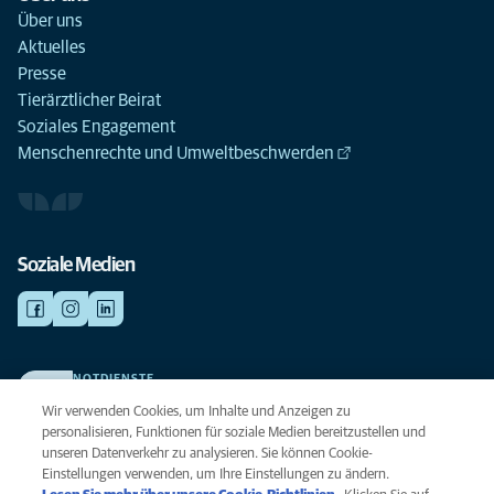
Über uns
Aktuelles
Presse
Tierärztlicher Beirat
Soziales Engagement
Menschenrechte und Umweltbeschwerden
Soziale Medien
NOTDIENSTE
Finden Sie hier Ihre Kliniken und Praxen für den Notfall. Weil Ihr Tier die
Wir verwenden Cookies, um Inhalte und Anzeigen zu
beste Versorgung verdient.
personalisieren, Funktionen für soziale Medien bereitzustellen und
unseren Datenverkehr zu analysieren. Sie können Cookie-
Einstellungen verwenden, um Ihre Einstellungen zu ändern.
Datenschutz