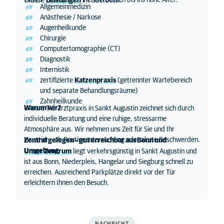
Tieres – vom ersten Tierarztbesuch bis ins hohe Alter.
Unsere
Leistungen
im Überblick:
Allgemeinmedizin
Anästhesie / Narkose
Augenheilkunde
Chirurgie
Computertomographie (CT)
Diagnostik
Internistik
zertifizierte
Katzenpraxis
(getrennter Wartebereich
und separate Behandlungsräume)
Zahnheilkunde
Warum wir?
Unsere Tierarztpraxis in Sankt Augustin zeichnet sich durch
individuelle Beratung und eine ruhige, stressarme
Atmosphäre aus. Wir nehmen uns Zeit für Sie und Ihr
Haustier – ob Routineuntersuchung oder akute Beschwerden.
Zentral gelegen – gut erreichbar aus Bonn und
Umgebung
Unser Zentrum
liegt verkehrsgünstig in Sankt Augustin und
ist aus Bonn, Niederpleis, Hangelar und Siegburg schnell zu
erreichen. Ausreichend Parkplätze direkt vor der Tür
erleichtern Ihnen den Besuch.
NACHRICHT