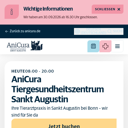
Wichtige Informationen
SCHLIESSEN
Wir haben am 30.09.2026 ab 16:30 Uhr geschlossen.
DEUTSCH
Zurück zu anicura.de
SUCHE
(DEUTSCHLAND)
HEUTE
08:00
-
20:00
AniCura
Tiergesundheitszentrum
Sankt Augustin
Ihre Tierarztpraxis in Sankt Augustin bei Bonn – wir
sind für Sie da
Jetzt buchen