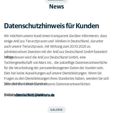
News
Datenschutzhinweis für Kunden
Wir möchten unsere Kund:innen transparent darüber informieren, dass
einige AniCura Tierarztpraxen und -kliniken in Deutschland, darunter
auch unsere Tierarztpraxis, mit Wirkung zum 20.10.2025 zu
administrativen Zwecken mit der AniCura Deutschland GmbH fusioniert
haben.
Infolgedessen wird die AniCura Deutschland GmbH, eine
Tochtergesellschaft von Mars Inc., die zukünftige Datenverantwortliche
für die Verarbeitung der personenbezogenen Daten der Kunden sein.
Dies hat keine Auswirkungen auf unsere Dienstleistungen. Wenn Sie
Fragen zu den Dienstleistungen Ihres Standortes haben, wenden Sie sich
bitte direkt an Ihren Standort.
Dies sind die Kontaktdaten unseres Datenverantwortlichen:
AniCura Deutschland GmbH
Marienplatz 61, 88212 Ravensburg
E-Mail:
datenschutz@anicura.de
GALERIE