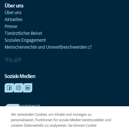
Über uns
Über uns
Aktuelles
Presse
Tierärztlicher Beirat
Soziales Engagement
Menschenrechte und Umweltbeschwerden
Soziale Medien
NOTDIENSTE
Finden Sie hier Ihre Kliniken und Praxen für den Notfall. Weil Ihr Tier die
Wir verwenden Cookies, um Inhalte und Anzeigen zu
beste Versorgung verdient.
personalisieren, Funktionen für soziale Medien bereitzustellen und
unseren Datenverkehr zu analysieren. Sie können Cookie-