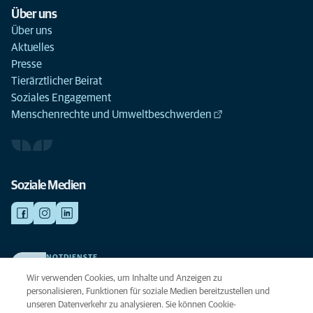
Über uns
Über uns
Aktuelles
Presse
Tierärztlicher Beirat
Soziales Engagement
Menschenrechte und Umweltbeschwerden
Soziale Medien
NOTDIENSTE
Finden Sie hier Ihre Kliniken und Praxen für den Notfall. Weil Ihr Tier die
Wir verwenden Cookies, um Inhalte und Anzeigen zu
beste Versorgung verdient.
personalisieren, Funktionen für soziale Medien bereitzustellen und
unseren Datenverkehr zu analysieren. Sie können Cookie-