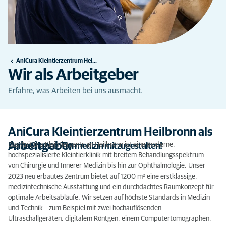
AniCura Kleintierzentrum Heilbronn
Wir als Arbeitgeber
Erfahre, was Arbeiten bei uns ausmacht.
AniCura Kleintierzentrum Heilbronn als
Arbeitgeber
Das AniCura Kleintierzentrum Heilbronn ist eine moderne,
Deine Chance, Tiermedizin mitzugestalten!
hochspezialisierte Kleintierklinik mit breitem Behandlungsspektrum –
von Chirurgie und Innerer Medizin bis hin zur Ophthalmologie. Unser
2023 neu erbautes Zentrum bietet auf 1200 m² eine erstklassige,
medizintechnische Ausstattung und ein durchdachtes Raumkonzept für
optimale Arbeitsabläufe. Wir setzen auf höchste Standards in Medizin
und Technik – zum Beispiel mit zwei hochauflösenden
Ultraschallgeräten, digitalem Röntgen, einem Computertomographen,