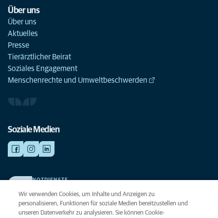
Über uns
Über uns
Aktuelles
Presse
Tierärztlicher Beirat
Soziales Engagement
Menschenrechte und Umweltbeschwerden
Soziale Medien
NOTDIENSTE
Finden Sie hier Ihre Kliniken und Praxen für den Notfall. Weil Ihr Tier die
Wir verwenden Cookies, um Inhalte und Anzeigen zu
beste Versorgung verdient.
personalisieren, Funktionen für soziale Medien bereitzustellen und
unseren Datenverkehr zu analysieren. Sie können Cookie-