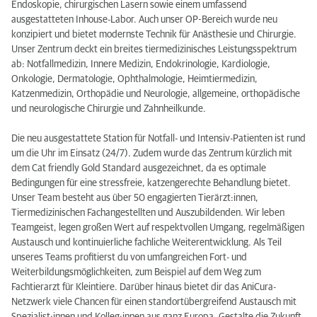
Endoskopie, chirurgischen Lasern sowie einem umfassend
ausgestatteten Inhouse-Labor. Auch unser OP-Bereich wurde neu
konzipiert und bietet modernste Technik für Anästhesie und Chirurgie.
Unser Zentrum deckt ein breites tiermedizinisches Leistungsspektrum
ab:
Notfallmedizin, Innere Medizin, Endokrinologie, Kardiologie,
Onkologie, Dermatologie, Ophthalmologie, Heimtiermedizin,
Katzenmedizin, Orthopädie und Neurologie, allgemeine, orthopädische
und neurologische Chirurgie und Zahnheilkunde.
Die neu ausgestattete Station für Notfall- und Intensiv-Patienten ist rund
um die Uhr im Einsatz (24/7). Zudem wurde das Zentrum kürzlich mit
dem Cat friendly Gold Standard ausgezeichnet, da es optimale
Bedingungen für eine stressfreie, katzengerechte Behandlung bietet.
Unser Team besteht aus über 50 engagierten Tierärzt:innen,
Tiermedizinischen Fachangestellten und Auszubildenden. Wir leben
Teamgeist, legen großen Wert auf respektvollen Umgang, regelmäßigen
Austausch und kontinuierliche fachliche Weiterentwicklung. Als Teil
unseres Teams profitierst du von umfangreichen Fort- und
Weiterbildungsmöglichkeiten, zum Beispiel auf dem Weg zum
Fachtierarzt für Kleintiere. Darüber hinaus bietet dir das AniCura-
Netzwerk viele Chancen für einen standortübergreifend Austausch mit