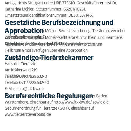
Amtsgerichts Stuttgart unter HRB 775610. Geschäftsführerin ist Dr.
Katharina Möhler. Steuernummer: 65201/10251.
Umsatzsteueridentifikationsnummer: DE301537146.
Gesetzliche Berufsbezeichnung und
Approbation
Dr. med. vet. Katharina Möhler, Berufsbezeichnung: Tierärztin, verliehen
in der Bundesrepublik Deutschland
Zusatzbezeichnungen:
Dr. med. vet. Katharina Möhler, Fachtierärztin für Klein- und Heimtiere,
verliehen in der Bundesrepublik Deutschland
Es bestehen die gesetzlichen Pflichtversicherungen.
Alle behandelnden Tierärzte der AniCura Kleintierzentrum
Heilbronn GmbH verfügen über eine Approbation
Zuständige Tierärztekammer
Landestierärztekammer Baden-Württemberg
Haus der Tierärzte
Am Kräherwald 219
70193 Stuttgart
Telefon: 0711/7228632-0
Telefax: 0711/7228632-20
E-Mail: info@ltk-bw.de
Berufsrechtliche Regelungen
Es gilt die Berufsordnung der Landestierärztekammer Baden
Württemberg, einsehbar auf http://www.ltk-bw.de/ sowie die
Gebührenordnung für Tierärzte (GOT), einsehbar auf
www.tieraerzteverband.de