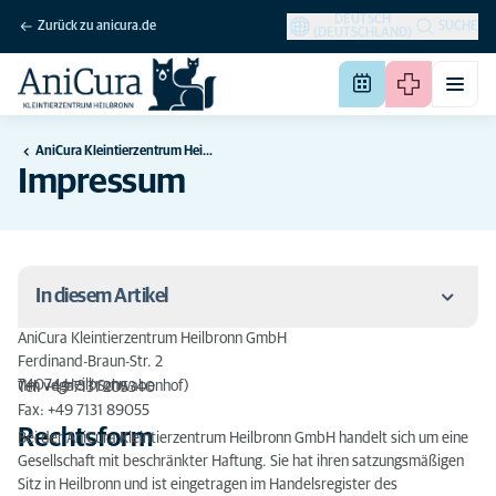
DEUTSCH
Zurück zu anicura.de
SUCHE
(DEUTSCHLAND)
AniCura Kleintierzentrum Heilbronn
Impressum
In diesem Artikel
AniCura Kleintierzentrum Heilbronn GmbH
Rechtsform
Ferdinand-Braun-Str. 2
74074 Heilbronn
(Im vega 3 / Schwabenhof)
Tel: +49 7131 205340
Gesetzliche Berufsbezeichnung und Approbation
Fax: +49 7131 89055
Rechtsform
Bei der AniCura Kleintierzentrum Heilbronn GmbH handelt sich um eine
Zuständige Tierärztekammer
Gesellschaft mit beschränkter Haftung. Sie hat ihren satzungsmäßigen
Sitz in Heilbronn und ist eingetragen im Handelsregister des
Berufsrechtliche Regelungen