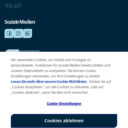
Soziale Medien
NOTDIENSTE
Finden Sie hier Ihre Kliniken und Praxen für den Notfall. Weil Ihr Tier die
Wir verwenden Cookies, um Inhalte und Anzeigen zu
beste Versorgung verdient.
personalisieren, Funktionen für soziale Medien bereitzustellen und
unseren Datenverkehr zu analysieren. Sie können Cookie-
Einstellungen verwenden, um Ihre Einstellungen zu ändern.
Datenschutz
Lesen Sie mehr über unsere Cookie-Richtlinien
(opens in a new
. Klicken Sie auf
Legal
„Cookies akzeptieren“, um alle Cookies zu aktivieren, oder auf
tab)
Hinweis zu Cookies
„Cookies ablehnen“, wenn Sie dies nicht wünschen.
Barrierefreiheit
Cookie-Einstellungen
Menschenrechte
Global Human Rights
AniCura ist eine Tochtergesellschaft von Mars, Inc © 2026
Cookies ablehnen