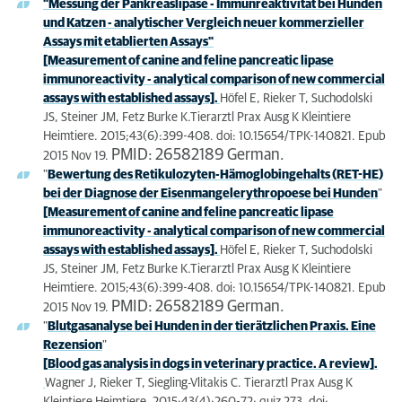
"Messung der Pankreaslipase - Immunreaktivität bei Hunden
und Katzen - analytischer Vergleich neuer kommerzieller
Assays mit etablierten Assays"
[Measurement of canine and feline pancreatic lipase
immunoreactivity - analytical comparison of new commercial
assays with established assays].
Höfel E, Rieker T, Suchodolski
JS, Steiner JM, Fetz Burke K.Tierarztl Prax Ausg K Kleintiere
Heimtiere. 2015;43(6):399-408. doi: 10.15654/TPK-140821. Epub
PMID: 26582189 German.
2015 Nov 19.
"
Bewertung des Retikulozyten-Hämoglobingehalts (RET-HE)
bei der Diagnose der Eisenmangelerythropoese bei Hunden
"
[Measurement of canine and feline pancreatic lipase
immunoreactivity - analytical comparison of new commercial
assays with established assays].
Höfel E, Rieker T, Suchodolski
JS, Steiner JM, Fetz Burke K.Tierarztl Prax Ausg K Kleintiere
Heimtiere. 2015;43(6):399-408. doi: 10.15654/TPK-140821. Epub
PMID: 26582189 German.
2015 Nov 19.
"
Blutgasanalyse bei Hunden in der tierätzlichen Praxis. Eine
Rezension
"
[Blood gas analysis in dogs in veterinary practice. A review].
Wagner J, Rieker T, Siegling-Vlitakis C. Tierarztl Prax Ausg K