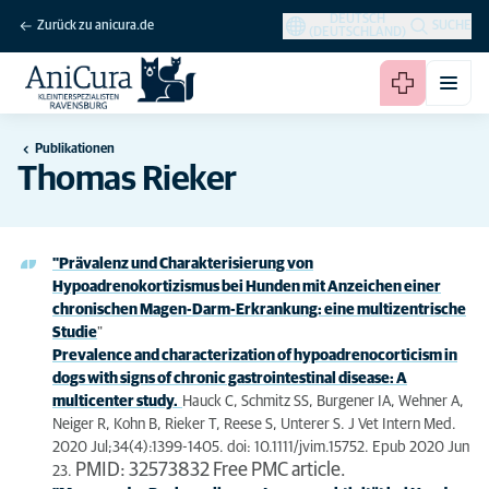
DEUTSCH
Zurück zu anicura.de
SUCHE
(DEUTSCHLAND)
Publikationen
Thomas Rieker
"Prävalenz und Charakterisierung von
Hypoadrenokortizismus bei Hunden mit Anzeichen einer
chronischen Magen-Darm-Erkrankung: eine multizentrische
Studie
"
Prevalence and characterization of hypoadrenocorticism in
dogs with signs of chronic gastrointestinal disease: A
multicenter study.
Hauck C, Schmitz SS, Burgener IA, Wehner A,
Neiger R, Kohn B, Rieker T, Reese S, Unterer S. J Vet Intern Med.
2020 Jul;34(4):1399-1405. doi: 10.1111/jvim.15752. Epub 2020 Jun
PMID: 32573832 Free PMC article.
23.