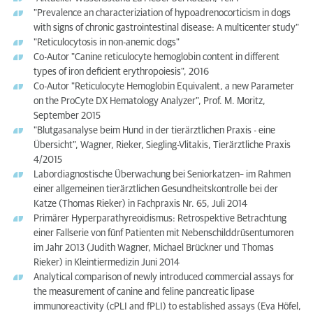
"Prevalence an characteriziation of hypoadrenocorticism in dogs
with signs of chronic gastrointestinal disease: A multicenter study"
"Reticulocytosis in non-anemic dogs"
Co-Autor "Canine reticulocyte hemoglobin content in different
types of iron deficient erythropoiesis", 2016
Co-Autor "Reticulocyte Hemoglobin Equivalent, a new Parameter
on the ProCyte DX Hematology Analyzer", Prof. M. Moritz,
September 2015
"Blutgasanalyse beim Hund in der tierärztlichen Praxis - eine
Übersicht", Wagner, Rieker, Siegling-Vlitakis, Tierärztliche Praxis
4/2015
Labordiagnostische Überwachung bei Seniorkatzen– im Rahmen
einer allgemeinen tierärztlichen Gesundheitskontrolle bei der
Katze (Thomas Rieker) in Fachpraxis Nr. 65, Juli 2014
Primärer Hyperparathyreoidismus: Retrospektive Betrachtung
einer Fallserie von fünf Patienten mit Nebenschilddrüsentumoren
im Jahr 2013 (Judith Wagner, Michael Brückner und Thomas
Rieker) in Kleintiermedizin Juni 2014
Analytical comparison of newly introduced commercial assays for
the measurement of canine and feline pancreatic lipase
immunoreactivity (cPLI and fPLI) to established assays (Eva Höfel,