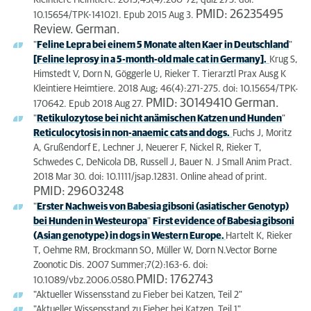
Kleintiere Heimtiere. 2015;43(4):260-72; quiz 273. doi:
PMID: 26235495
10.15654/TPK-141021. Epub 2015 Aug 3.
Review. German.
"
Feline Lepra bei einem 5 Monate alten Kaer in Deutschland
"
[Feline leprosy in a 5-month-old male cat in Germany].
Krug S,
Himstedt V, Dorn N, Göggerle U, Rieker T. Tierarztl Prax Ausg K
Kleintiere Heimtiere. 2018 Aug; 46(4):271-275. doi: 10.15654/TPK-
PMID: 30149410 German.
170642. Epub 2018 Aug 27.
"
Retikulozytose bei nicht anämischen Katzen und Hunden
"
Reticulocytosis in non-anaemic cats and dogs.
Fuchs J, Moritz
A, Grußendorf E, Lechner J, Neuerer F, Nickel R, Rieker T,
Schwedes C, DeNicola DB, Russell J, Bauer N. J Small Anim Pract.
2018 Mar 30. doi: 10.1111/jsap.12831. Online ahead of print.
PMID: 29603248
"
Erster Nachweis von Babesia gibsoni (asiatischer Genotyp)
bei Hunden in Westeuropa
"
First evidence of Babesia gibsoni
(Asian genotype) in dogs in Western Europe.
Hartelt K, Rieker
T, Oehme RM, Brockmann SO, Müller W, Dorn N.Vector Borne
Zoonotic Dis. 2007 Summer;7(2):163-6. doi:
PMID: 1762743
10.1089/vbz.2006.0580.
"Aktueller Wissensstand zu Fieber bei Katzen, Teil 2"
"Aktueller Wissensstand zu Fieber bei Katzen, Teil 1"