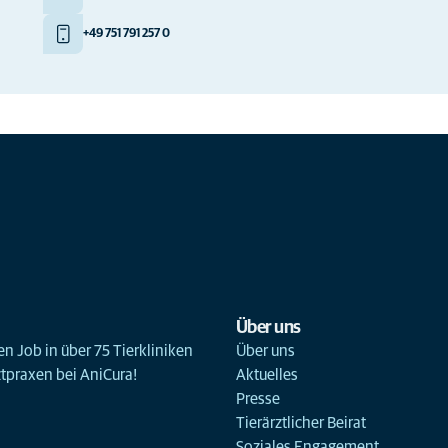
+49 751 791 257 0
Über uns
n Job in über 75 Tierkliniken
Über uns
ztpraxen bei AniCura!
Aktuelles
Presse
Tierärztlicher Beirat
Soziales Engagement