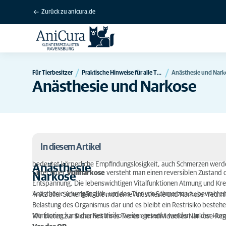
Zurück zu anicura.de
Für Tierbesitzer
Praktische Hinweise für alle Tierbesitzer
Anästhesie und Nark
Anästhesie und Narkose
In diesem Artikel
bedeutet körperliche Empfindungslosigkeit, auch Schmerzen wer
Anästhesie
Unter einer
Vollnarkose
versteht man einen reversiblen Zustand 
Narkose
Anästhesie
Entspannung. Die lebenswichtigen Vitalfunktionen Atmung und Kreisl
Anästhesie unumgänglich, um das Tier vor Schmerzen zu bewahren
Trotz aller Sicherheit, die moderne Anästhesie und Narkose -Techni
Narkose
Belastung des Organismus dar und es bleibt ein Restrisiko bestehe
Monitoring kann das Restrisiko weiter gesenkt werden. In der Huma
Wir bieten zur Sicherheit Ihres Tieres ein individuelles Narkose-Re