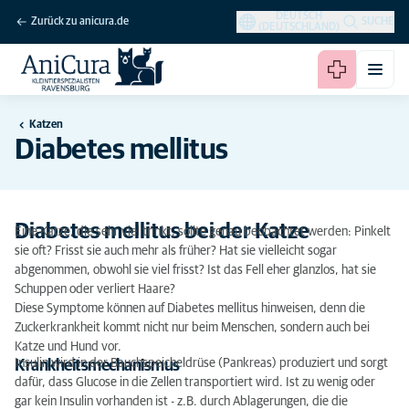
DEUTSCH
Zurück zu anicura.de
SUCHE
(DEUTSCHLAND)
Katzen
Diabetes mellitus
Diabetes mellitus bei der Katze
Eine Katze, die sehr viel trinkt, sollte genau beobachtet werden: Pinkelt
sie oft? Frisst sie auch mehr als früher? Hat sie vielleicht sogar
abgenommen, obwohl sie viel frisst? Ist das Fell eher glanzlos, hat sie
Schuppen oder verliert Haare?
Diese Symptome können auf Diabetes mellitus hinweisen, denn die
Zuckerkrankheit kommt nicht nur beim Menschen, sondern auch bei
Katze und Hund vor.
Insulin wird in der Bauchspeicheldrüse (Pankreas) produziert und sorgt
Krankheitsmechanismus
dafür, dass Glucose in die Zellen transportiert wird. Ist zu wenig oder
gar kein Insulin vorhanden ist - z.B. durch Ablagerungen, die die