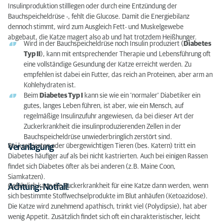
Insulinproduktion stilllegen oder durch eine Entzündung der
Bauchspeicheldrüse -, fehlt die Glucose. Damit die Energiebilanz
dennoch stimmt, wird zum Ausgleich Fett- und Muskelgewebe
abgebaut, die Katze magert also ab und hat trotzdem Heißhunger.
Wird in der Bauchspeicheldrüse noch Insulin produziert (
Diabetes
Typ II
), kann mit entsprechender Therapie und Lebensführung oft
eine vollständige Gesundung der Katze erreicht werden. Zu
empfehlen ist dabei ein Futter, das reich an Proteinen, aber arm an
Kohlehydraten ist.
Beim
Diabetes Typ I
kann sie wie ein 'normaler' Diabetiker ein
gutes, langes Leben führen, ist aber, wie ein Mensch, auf
regelmäßige Insulinzufuhr angewiesen, da bei dieser Art der
Zuckerkrankheit die insulinproduzierenden Zellen in der
Bauchspeicheldrüse unwiederbringlich zerstört sind.
Bei kastrierten oder übergewichtigen Tieren (bes. Katern) tritt ein
Veranlagung
Diabetes häufiger auf als bei nicht kastrierten. Auch bei einigen Rassen
findet sich Diabetes öfter als bei anderen (z.B. Maine Coon,
Siamkatzen).
Gefährlich kann die Zuckerkrankheit für eine Katze dann werden, wenn
Achtung: Notfall!
sich bestimmte Stoffwechselprodukte im Blut anhäufen (Ketoazidose).
Die Katze wird zunehmend apathisch, trinkt viel (Polydipsie), hat aber
wenig Appetit. Zusätzlich findet sich oft ein charakteristischer, leicht