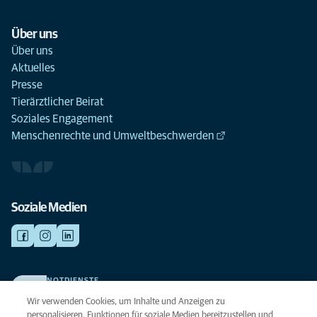
Über uns
Über uns
Aktuelles
Presse
Tierärztlicher Beirat
Soziales Engagement
Menschenrechte und Umweltbeschwerden
Soziale Medien
NOTDIENSTE
Finden Sie hier Ihre Kliniken und Praxen für den Notfall. Weil Ihr Tier die
Wir verwenden Cookies, um Inhalte und Anzeigen zu
beste Versorgung verdient.
personalisieren, Funktionen für soziale Medien bereitzustellen und