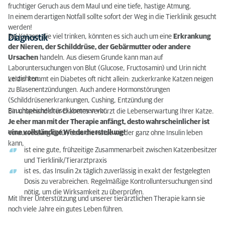
fruchtiger Geruch aus dem Maul und eine tiefe, hastige Atmung.
In einem derartigen Notfall sollte sofort der Weg in die Tierklinik gesucht
werden!
Bei Katzen, die viel trinken, könnten es sich auch um eine
Erkrankung
Diagnostik
der Nieren, der Schilddrüse, der Gebärmutter oder andere
Ursachen
handeln. Aus diesem Grunde kann man auf
Laboruntersuchungen von Blut (Glucose, Fructosamin) und Urin nicht
verzichten.
Leider kommt ein Diabetes oft nicht allein: zuckerkranke Katzen neigen
zu Blasenentzündungen. Auch andere Hormonstörungen
(Schilddrüsenerkrankungen, Cushing, Entzündung der
Bauchspeicheldrüse) kommen vor.
Ein unbehandelter Diabetes verkürzt die Lebenserwartung Ihrer Katze.
Je eher man mit der Therapie anfängt, desto wahrscheinlicher ist
eine vollständige Wiederherstellung!
Voraussetzung dafür, dass die Katze wieder ganz ohne Insulin leben
kann,
ist eine gute, frühzeitige Zusammenarbeit zwischen Katzenbesitzer
und Tierklinik/Tierarztpraxis
ist es, das Insulin 2x täglich zuverlässig in exakt der festgelegten
Dosis zu verabreichen. Regelmäßige Kontrolluntersuchungen sind
nötig, um die Wirksamkeit zu überprüfen.
Mit Ihrer Unterstützung und unserer tierärztlichen Therapie kann sie
noch viele Jahre ein gutes Leben führen.