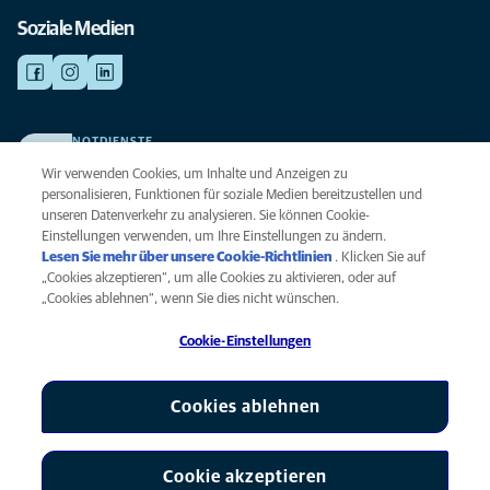
Soziale Medien
NOTDIENSTE
Finden Sie hier Ihre Kliniken und Praxen für den Notfall. Weil Ihr Tier die
Wir verwenden Cookies, um Inhalte und Anzeigen zu
beste Versorgung verdient.
personalisieren, Funktionen für soziale Medien bereitzustellen und
unseren Datenverkehr zu analysieren. Sie können Cookie-
Einstellungen verwenden, um Ihre Einstellungen zu ändern.
Datenschutz
Lesen Sie mehr über unsere Cookie-Richtlinien
(opens in a new
. Klicken Sie auf
Legal
„Cookies akzeptieren“, um alle Cookies zu aktivieren, oder auf
tab)
Hinweis zu Cookies
„Cookies ablehnen“, wenn Sie dies nicht wünschen.
Barrierefreiheit
Cookie-Einstellungen
Menschenrechte
Global Human Rights
AniCura ist eine Tochtergesellschaft von Mars, Inc © 2026
Cookies ablehnen
Cookie akzeptieren
Cookie-Einstellungen