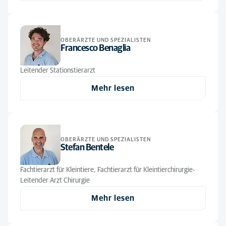
Innere Medizin
(8)
Konziliare Tierärzte
(1)
Kardiologie
(3)
Leitung
(1)
OBERÄRZTE UND SPEZIALISTEN
Station
(4)
Francesco Benaglia
Oberärzte und Spezialisten
(18)
Zahnheilkunde
(1)
Raumpflege
(2)
Leitender Stationstierarzt
Tierärzte
(24)
Mehr lesen
Tiermedizinische Fachangestellte
(41)
Verwaltung
(4)
OBERÄRZTE UND SPEZIALISTEN
Stefan Bentele
Fachtierarzt für Kleintiere, Fachtierarzt für Kleintierchirurgie-
Leitender Arzt Chirurgie
Mehr lesen