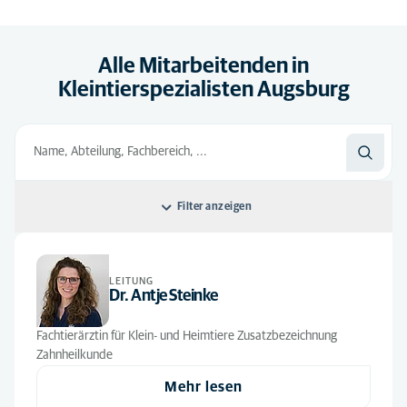
Alle Mitarbeitenden in
Kleintierspezialisten Augsburg
Filter anzeigen
Sortieren nach: Standard
LEITUNG
Standard
Alle Abteilungen
Dr. Antje Steinke
Alphabetisch
Augenheilkunde
(1)
Alle Abteilungen
Fachtierärztin für Klein- und Heimtiere Zusatzbezeichnung
Zahnheilkunde
Chirurgie/Orthopädie
(14)
Anmeldung
(4)
Mehr lesen
Dermatologie
(2)
Auszubildende
(11)