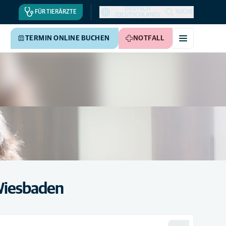
DEUTSCH
FÜR TIERÄRZTE
SUCHE
(DEUTSCHLAND)
TERMIN ONLINE BUCHEN
NOTFALL
 Wiesbaden