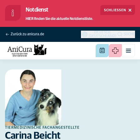
Notdienst
SCHLIESSEN
HIER finden Sie die aktuelle Notdienstliste.
DEUTSCH
Zurück zu anicura.de
SUCHE
(DEUTSCHLAND)
TIERMEDIZINISCHE FACHANGESTELLTE
Carina Beicht