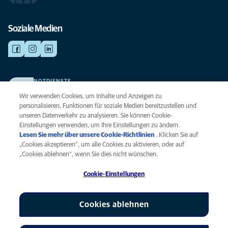
Soziale Medien
NOTDIENSTE
Finden Sie hier Ihre Kliniken und Praxen für den Notfall. Weil Ihr Tier die
Wir verwenden Cookies, um Inhalte und Anzeigen zu
beste Versorgung verdient.
personalisieren, Funktionen für soziale Medien bereitzustellen und
unseren Datenverkehr zu analysieren. Sie können Cookie-
Einstellungen verwenden, um Ihre Einstellungen zu ändern.
Datenschutz
Lesen Sie mehr über unsere Cookie-Richtlinien
(opens in a new
. Klicken Sie auf
Legal
„Cookies akzeptieren“, um alle Cookies zu aktivieren, oder auf
tab)
Hinweis zu Cookies
„Cookies ablehnen“, wenn Sie dies nicht wünschen.
Barrierefreiheit
Cookie-Einstellungen
Menschenrechte
Global Human Rights
AniCura ist eine Tochtergesellschaft von Mars, Inc © 2026
Cookies ablehnen