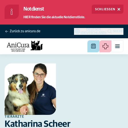
Notdienst
SCHLIESSEN
HIER finden Sie die aktuelle Notdienstliste.
DEUTSCH
Zurück zu anicura.de
SUCHE
(DEUTSCHLAND)
TIERÄRZTE
Katharina Scheer