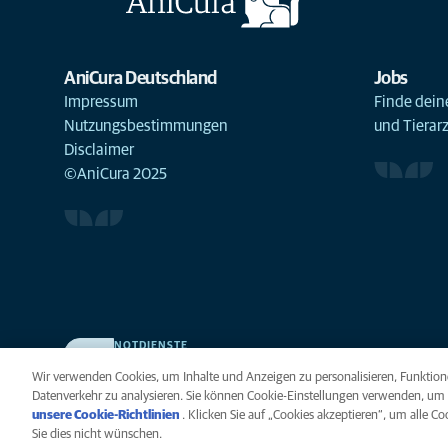
AniCura Deutschland
Jobs
Impressum
Finde deine
Nutzungsbestimmungen
und Tierar
Disclaimer
©AniCura 2025
NOTDIENSTE
Finden Sie hier Ihre Kliniken und Praxen für den Notfall.
Wir verwenden Cookies, um Inhalte und Anzeigen zu personalisieren, Funktione
Weil Ihr Tier die beste Versorgung verdient.
Datenverkehr zu analysieren. Sie können Cookie-Einstellungen verwenden, um 
unsere Cookie-Richtlinien
(opens in a new tab)
. Klicken Sie auf „Cookies akzeptieren“, um alle C
Sie dies nicht wünschen.
Datenschutz
Legal
Hinweis zu Cookies
B