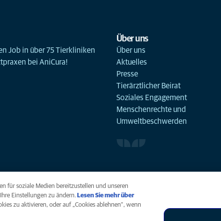
Über uns
n Job in über 75 Tierkliniken
Über uns
ztpraxen bei AniCura!
Aktuelles
Presse
Tierärztlicher Beirat
Soziales Engagement
Menschenrechte und
Umweltbeschwerden
n für soziale Medien bereitzustellen und unseren
Ihre Einstellungen zu ändern.
Lesen Sie mehr über
ookies zu aktivieren, oder auf „Cookies ablehnen“, wenn
arrierefreiheit
Menschenrechte
Global Human Rights
AniCura ist