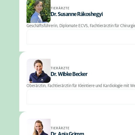
TIERÄRZTE
Dr. Susanne Rákoshegyi
Geschäftsführerin, Diplomate ECVS, Fachtierärztin für Chirurg
TIERÄRZTE
Dr. Wibke Becker
Oberärztin, Fachtierärztin für Kleintiere und Kardiologie mit
TIERÄRZTE
Dr. Anja Grimm