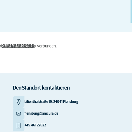
n:
0481/85823998
xis in Ihrer Umgebung verbunden.
Den Standort kontaktieren
Lilienthalstraße 19, 24941 Flensburg
flensburg@anicura.de
+49 461 22822