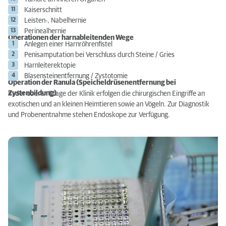
Kaiserschnitt
Leisten-, Nabelhernie
Perinealhernie
Operationen der harnableitenden Wege
Anlegen einer Harnröhrenfistel
Penisamputation bei Verschluss durch Steine / Gries
Harnleiterektopie
Blasensteinentfernung / Zystotomie
Operation der Ranula (Speicheldrüsenentfernung bei
Zystenbildung)
In der oberen Etage der Klinik erfolgen die chirurgischen Eingriffe an
exotischen und an kleinen Heimtieren sowie an Vögeln. Zur Diagnostik
und Probenentnahme stehen Endoskope zur Verfügung.