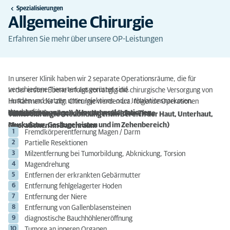
Spezialisierungen
Allgemeine Chirurgie
Erfahren Sie mehr über unsere OP-Leistungen
In unserer Klinik haben wir 2 separate Operationsräume, die für
verschiedene Tierarten ausgerüstet sind.
In der ersten Ebene erfolgt vorrangig die chirurgische Versorgung von
Hunden und Katzen unter Injektions-oder Inhalationsnarkosen.
Im Rahmen der allg. Chirurgie werden u.a. folgende Operationen
durchgeführt:
Wundversorgungen / Hauttransplantationen
Kastrationen männlicher und weiblicher Tiere
Othämatom
Tumorchirurgie (Neubildungen im Bereich der Haut, Unterhaut,
Muskulatur, Gesäugeleisten und im Zehenbereich)
Operationen im Bauchraum
Fremdkörperentfernung Magen / Darm
Partielle Resektionen
Milzentfernung bei Tumorbildung, Abknickung, Torsion
Magendrehung
Entfernen der erkrankten Gebärmutter
Entfernung fehlgelagerter Hoden
Entfernung der Niere
Entfernung von Gallenblasensteinen
diagnostische Bauchhöhleneröffnung
Tumore an inneren Organen