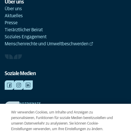
Über uns
Über uns
Aktuelles
Presse
Tierärztlicher Beirat
Soziales Engagement
Menschenrechte und Umweltbeschwerden
Soziale Medien
NOTDIENSTE
Finden Sie hier Ihre Kliniken und Praxen für den Notfall. Weil Ihr Tier die
Wir verwenden Cookies, um Inhalte und Anzeigen zu
beste Versorgung verdient.
personalisieren, Funktionen für soziale Medien bereitzustellen und
unseren Datenverkehr zu analysieren. Sie können Cookie-
Einstellungen verwenden, um Ihre Einstellungen zu ändern.